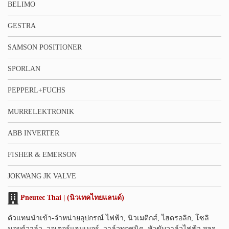
BELIMO
GESTRA
SAMSON POSITIONER
SPORLAN
PEPPERL+FUCHS
MURRELEKTRONIK
ABB INVERTER
FISHER & EMERSON
JOKWANG JK VALVE
Pneutec Thai | (นิวเทคไทยแลนด์)
ตัวแทนนำเข้า-จำหน่ายอุปกรณ์ ไฟฟ้า, นิวเมติกส์, ไฮดรอลิก, โซลิ
นอยด์วาล์ว, วอเตอร์แฮมเมอร์, วาล์วทุกชนิด, หัวขับวาล์วไฟฟ้า ฯลฯ