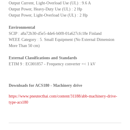
Output Current, Light-Overload Use (UL) : 9.6 A
Output Power, Heavy-Duty Use (UL) : 2 Hp
Output Power, Light-Overload Use (UL) : 2 Hp
Environmental
SCIP : a8a72b30-d5e5-4de6-b0f8-01a627cfc18e Finland
WEEE Category : 5. Small Equipment (No External Dimension
More Than 50 cm)
External Classifications and Standards
ETIM 9 : EC001857 - Frequency converter =< 1 kV
Downloads for ACS180 - Machinery drive
https://www.pneutecthai.com/content/31188/abb-machinery-drive-
type-acs180