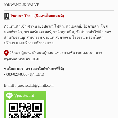
JOKWANG JK VALVE
Pneutec Thai | (นิวเทคไทยแลนด์)
ตัวแทนนำเข้า-จำหน่ายอุปกรณ์ ไฟฟ้า, นิวเมติกส์, ไฮดรอลิก, โซลิ
นอยด์วาล์ว, วอเตอร์แฮมเมอร์, วาล์วทุกชนิด, หัวขับวาล์วไฟฟ้า ฯลฯ
สำหรับงานอุตสาหกรรม ของแท้ ส่งตรงจากโรงงาน พร้อมให้คำ
ปรึกษา และบริการหลังการขาย
26 ซอยคู้บอน 40 ถนนคู้บอน แขวงบางชัน เขตคลองสามวา
กรุงเทพมหานคร 10510
ขอใบเสนอราคา (ออกใบกำกับภาษีได้)
• 083-028-8386 (คุณแมน)
E-mail :
pneutecthai@gmail.com
@pneutecthai