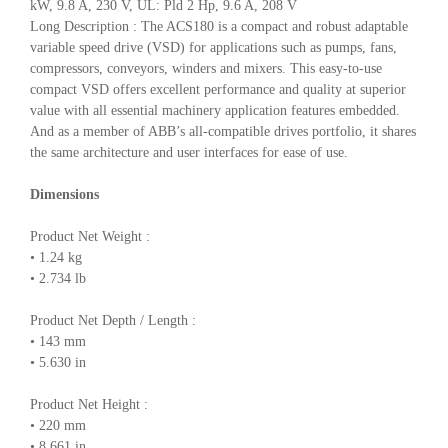
kW, 9.8 A, 230 V, UL: Pld 2 Hp, 9.6 A, 208 V
Long Description : The ACS180 is a compact and robust adaptable
variable speed drive (VSD) for applications such as pumps, fans,
compressors, conveyors, winders and mixers. This easy-to-use
compact VSD offers excellent performance and quality at superior
value with all essential machinery application features embedded.
And as a member of ABB’s all-compatible drives portfolio, it shares
the same architecture and user interfaces for ease of use.
Dimensions
Product Net Weight :
• 1.24 kg
• 2.734 lb
Product Net Depth / Length :
• 143 mm
• 5.630 in
Product Net Height :
• 220 mm
• 8.661 in