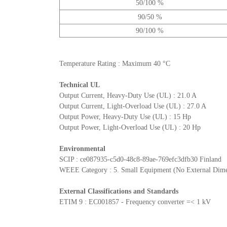
50/100 %
90/50 %
90/100 %
Temperature Rating : Maximum 40 °C
Technical UL
Output Current, Heavy-Duty Use (UL) : 21.0 A
Output Current, Light-Overload Use (UL) : 27.0 A
Output Power, Heavy-Duty Use (UL) : 15 Hp
Output Power, Light-Overload Use (UL) : 20 Hp
Environmental
SCIP : ce087935-c5d0-48c8-89ae-769efc3dfb30 Finland
WEEE Category : 5. Small Equipment (No External Dim
External Classifications and Standards
ETIM 9 : EC001857 - Frequency converter =< 1 kV