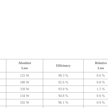
Absolute
Relative
Efficiency
Loss
Loss
125 W
90.3 %
0.6 %
180 W
92.6 %
0.8 %
339 W
93.0 %
1.5 %
134 W
94.8 %
0.6 %
192 W
96.1 %
0.9 %