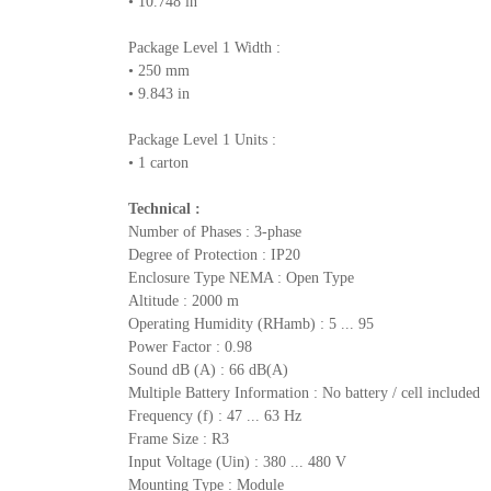
• 10.748 in
Package Level 1 Width :
• 250 mm
• 9.843 in
Package Level 1 Units :
• 1 carton
Technical :
Number of Phases : 3-phase
Degree of Protection : IP20
Enclosure Type NEMA : Open Type
Altitude : 2000 m
Operating Humidity (RHamb) : 5 ... 95
Power Factor : 0.98
Sound dB (A) : 66 dB(A)
Multiple Battery Information : No battery / cell included
Frequency (f) : 47 ... 63 Hz
Frame Size : R3
Input Voltage (Uin) : 380 ... 480 V
Mounting Type : Module