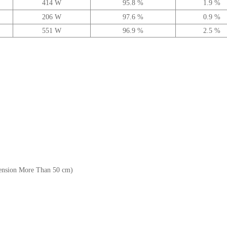
414 W
95.8 %
1.9 %
206 W
97.6 %
0.9 %
551 W
96.9 %
2.5 %
ension More Than 50 cm)