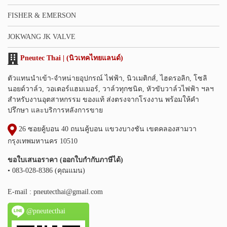
FISHER & EMERSON
JOKWANG JK VALVE
Pneutec Thai | (นิวเทคไทยแลนด์)
ตัวแทนนำเข้า-จำหน่ายอุปกรณ์ ไฟฟ้า, นิวเมติกส์, ไฮดรอลิก, โซลิ
นอยด์วาล์ว, วอเตอร์แฮมเมอร์, วาล์วทุกชนิด, หัวขับวาล์วไฟฟ้า ฯลฯ
สำหรับงานอุตสาหกรรม ของแท้ ส่งตรงจากโรงงาน พร้อมให้คำ
ปรึกษา และบริการหลังการขาย
26 ซอยคู้บอน 40 ถนนคู้บอน แขวงบางชัน เขตคลองสามวา
กรุงเทพมหานคร 10510
ขอใบเสนอราคา (ออกใบกำกับภาษีได้)
• 083-028-8386 (คุณแมน)
E-mail :
pneutecthai@gmail.com
@pneutecthai