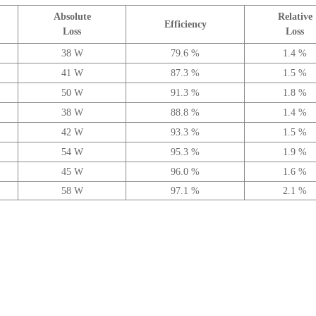
Absolute
Relative
Efficiency
Loss
Loss
38 W
79.6 %
1.4 %
41 W
87.3 %
1.5 %
50 W
91.3 %
1.8 %
38 W
88.8 %
1.4 %
42 W
93.3 %
1.5 %
54 W
95.3 %
1.9 %
45 W
96.0 %
1.6 %
58 W
97.1 %
2.1 %