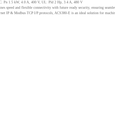
C: Pn 1.5 kW, 4.0 A, 400 V, UL: Pld 2 Hp, 3.4 A, 480 V
 speed and flexible connectivity with future ready security, ensuring seamle
ernet IP & Modbus TCP I/P protocols, ACS380-E is an ideal solution for machine 