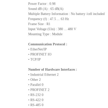
Power Factor : 0.98
Sound dB (A) : 65 dB(A)
Multiple Battery Information : No battery /cell included
Frequency (f) : 47.5 ... 63 Hz
Frame Size : R1
Input Voltage (Uin) : 380 ... 480 V
Mounting Type : Module
Communication Protocol :
• EtherNet/IP
• PROFINET IO
• TCP/IP
Number of Hardware Interfaces :
• Industrial Ethernet 2
• Other 2
• Parallel 0
• PROFINET 2
• RS-232 0
• RS-422 0
• RS-485 0