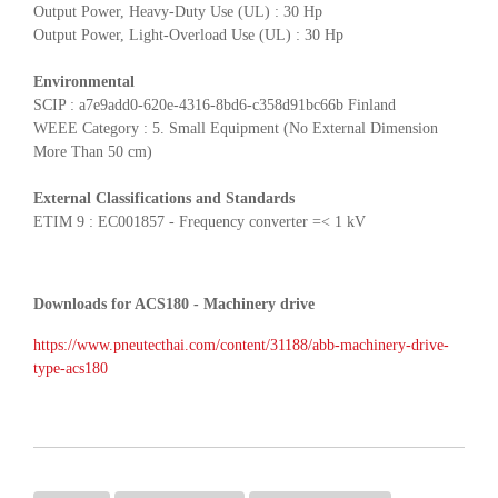
Output Power, Heavy-Duty Use (UL) : 30 Hp
Output Power, Light-Overload Use (UL) : 30 Hp
Environmental
SCIP : a7e9add0-620e-4316-8bd6-c358d91bc66b Finland
WEEE Category : 5. Small Equipment (No External Dimension
More Than 50 cm)
External Classifications and Standards
ETIM 9 : EC001857 - Frequency converter =< 1 kV
Downloads for ACS180 - Machinery drive
https://www.pneutecthai.com/content/31188/abb-machinery-drive-
type-acs180