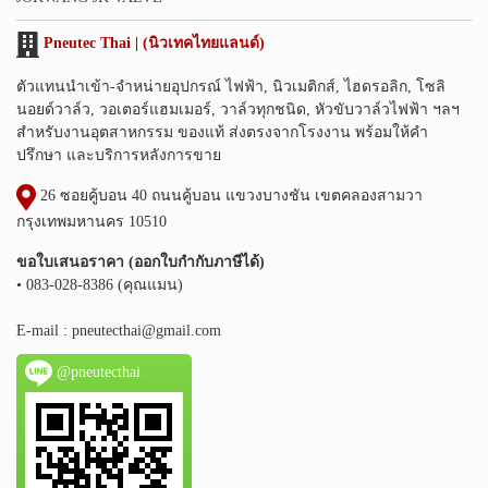
Pneutec Thai | (นิวเทคไทยแลนด์)
ตัวแทนนำเข้า-จำหน่ายอุปกรณ์ ไฟฟ้า, นิวเมติกส์, ไฮดรอลิก, โซลิ
นอยด์วาล์ว, วอเตอร์แฮมเมอร์, วาล์วทุกชนิด, หัวขับวาล์วไฟฟ้า ฯลฯ
สำหรับงานอุตสาหกรรม ของแท้ ส่งตรงจากโรงงาน พร้อมให้คำ
ปรึกษา และบริการหลังการขาย
26 ซอยคู้บอน 40 ถนนคู้บอน แขวงบางชัน เขตคลองสามวา
กรุงเทพมหานคร 10510
ขอใบเสนอราคา (ออกใบกำกับภาษีได้)
• 083-028-8386 (คุณแมน)
E-mail :
pneutecthai@gmail.com
@pneutecthai