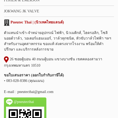
FISHER & EMERSON
JOKWANG JK VALVE
Pneutec Thai | (นิวเทคไทยแลนด์)
ตัวแทนนำเข้า-จำหน่ายอุปกรณ์ ไฟฟ้า, นิวเมติกส์, ไฮดรอลิก, โซลิ
นอยด์วาล์ว, วอเตอร์แฮมเมอร์, วาล์วทุกชนิด, หัวขับวาล์วไฟฟ้า ฯลฯ
สำหรับงานอุตสาหกรรม ของแท้ ส่งตรงจากโรงงาน พร้อมให้คำ
ปรึกษา และบริการหลังการขาย
26 ซอยคู้บอน 40 ถนนคู้บอน แขวงบางชัน เขตคลองสามวา
กรุงเทพมหานคร 10510
ขอใบเสนอราคา (ออกใบกำกับภาษีได้)
• 083-028-8386 (คุณแมน)
E-mail :
pneutecthai@gmail.com
@pneutecthai