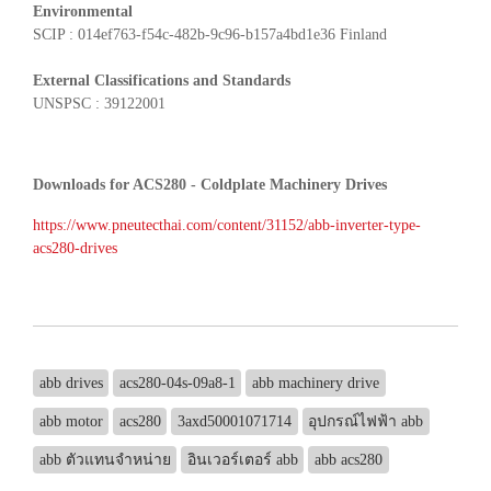
Environmental
SCIP : 014ef763-f54c-482b-9c96-b157a4bd1e36 Finland
External Classifications and Standards
UNSPSC : 39122001
Downloads for ACS280 - Coldplate Machinery Drives
https://www.pneutecthai.com/content/31152/abb-inverter-type-
acs280-drives
abb drives
acs280-04s-09a8-1
abb machinery drive
abb motor
acs280
3axd50001071714
อุปกรณ์ไฟฟ้า abb
abb ตัวแทนจำหน่าย
อินเวอร์เตอร์ abb
abb acs280