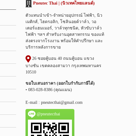
Pneutec Thai | (นิวเทคไทยแลนด์)
ตัวแทนนำเข้า-จำหน่ายอุปกรณ์ ไฟฟ้า, นิว
เมติกส์, ไฮดรอลิก, โซลินอยด์วาล์ว, วอ
เตอร์แฮมเมอร์, วาล์วทุกชนิด, หัวขับวาล์ว
ไฟฟ้า ฯลฯ สำหรับงานอุตสาหกรรม ของแท้
ส่งตรงจากโรงงาน พร้อมให้คำปรึกษา และ
บริการหลังการขาย
26 ซอยคู้บอน 40 ถนนคู้บอน แขวง
บางชัน เขตคลองสามวา กรุงเทพมหานคร
10510
ขอใบเสนอราคา (ออกใบกำกับภาษีได้)
• 083-028-8386 (คุณแมน)
E-mail :
pneutecthai@gmail.com
@pneutecthai