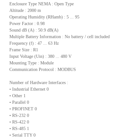
Enclosure Type NEMA : Open Type
Altitude : 2000 m
Operating Humidity (RHamb) : 5 ... 95
Power Factor : 0.98
Sound dB (A) : 50.9 dB(A)
Multiple Battery Information : No battery / cell included
Frequency (f) : 47 ... 63 Hz
Frame Size : R1
Input Voltage (Uin) : 380 ... 480 V
Mounting Type : Module
Communication Protocol : MODBUS
Number of Hardware Interfaces :
• Industrial Ethernet 0
• Other 1
• Parallel 0
• PROFINET 0
• RS-232 0
• RS-422 0
• RS-485 1
• Serial TTY 0