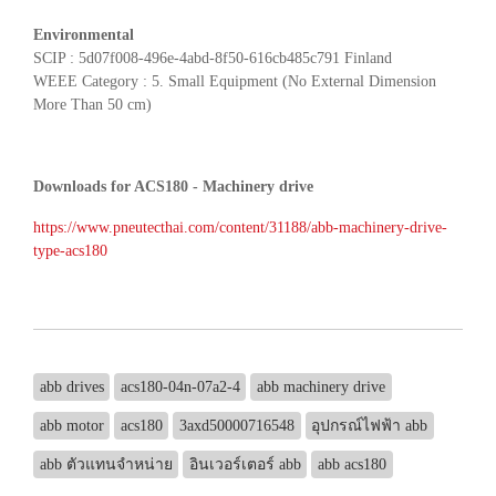
Environmental
SCIP : 5d07f008-496e-4abd-8f50-616cb485c791 Finland
WEEE Category : 5. Small Equipment (No External Dimension
More Than 50 cm)
Downloads for ACS180 - Machinery drive
https://www.pneutecthai.com/content/31188/abb-machinery-drive-
type-acs180
abb drives
acs180-04n-07a2-4
abb machinery drive
abb motor
acs180
3axd50000716548
อุปกรณ์ไฟฟ้า abb
abb ตัวแทนจำหน่าย
อินเวอร์เตอร์ abb
abb acs180