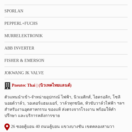
SPORLAN
PEPPERL+FUCHS
MURRELEKTRONIK
ABB INVERTER
FISHER & EMERSON
JOKWANG JK VALVE
Pneutec Thai | (นิวเทคไทยแลนด์)
ตัวแทนนำเข้า-จำหน่ายอุปกรณ์ ไฟฟ้า, นิวเมติกส์, ไฮดรอลิก, โซลิ
นอยด์วาล์ว, วอเตอร์แฮมเมอร์, วาล์วทุกชนิด, หัวขับวาล์วไฟฟ้า ฯลฯ
สำหรับงานอุตสาหกรรม ของแท้ ส่งตรงจากโรงงาน พร้อมให้คำ
ปรึกษา และบริการหลังการขาย
26 ซอยคู้บอน 40 ถนนคู้บอน แขวงบางชัน เขตคลองสามวา