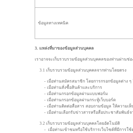
ข้อมูลทางเทคนิค
3. แหล่งที่มาของข้อมูลส่วนบุคคล
เราอาจจะเก็บรวบรวมข้อมูลส่วนบุคคลของท่านผ่านช่องท
3.1 เก็บรวบรวมข้อมูลส่วนบุคคลจากท่านโดยตรง
- เมื่อท่านสมัครสมาชิก โดยการกรอกข้อมูลต่าง ๆ ใน
- เมื่อท่านสั่งซื้อสินค้าและบริการ
- เมื่อท่านกรอกข้อมูลผ่านแบบฟอร์ม
- เมื่อท่านกรอกข้อมูลผ่านกระทู้เว็บบอร์ด
- เมื่อท่านติดต่อสื่อสาร สอบถามข้อมูล ให้ความเห
- เมื่อท่านเลือกรับข่าวสารหรือสื่อประชาสัมพันธ์จ
3.2 เก็บรวบรวมข้อมูลส่วนบุคคลโดยอัตโนมัติ
- เมื่อท่านเข้าชมหรือใช้บริการเว็บไซต์ที่มีการใช้คุ