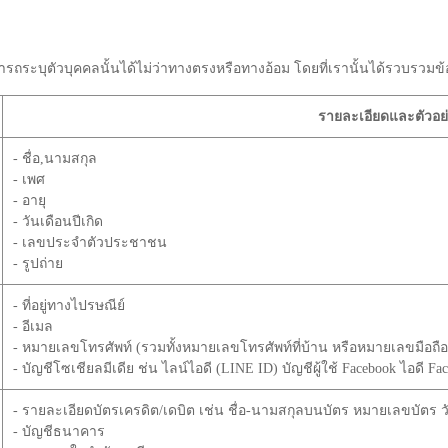
รถระบุตัวบุคคลนั้นได้ไม่ว่าทางตรงหรือทางอ้อม โดยที่เรานั้นได้รวบรวมข้อ
รายละเอียดและตัวอย
- ชื่อ,นามสกุล
- เพศ
- อายุ
- วันเดือนปีเกิด
- เลขประจำตัวประชาชน
- รูปถ่าย
- ที่อยู่ทางไปรษณีย์
- อีเมล
- หมายเลขโทรศัพท์ (รวมทั้งหมายเลขโทรศัพท์ที่บ้าน หรือหมายเลขมือถือ
- บัญชีโซเชียลมีเดีย ช่น ไลน์ไอดี (LINE ID) บัญชีผู้ใช้ Facebook ไอดี F
- รายละเอียดบัตรเครดิต/เดบิต เช่น ชื่อ-นามสกุลบนบัตร หมายเลขบัตร วัน
- บัญชีธนาคาร