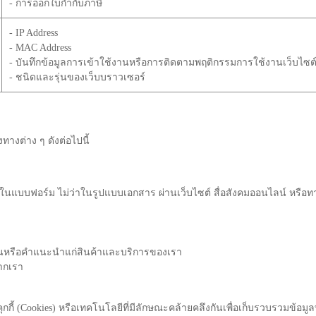
- การออกใบกำกับภาษี
- IP Address
- MAC Address
- บันทึกข้อมูลการเข้าใช้งานหรือการติดตามพฤติกรรมการใช้งานเว็บไซต์
- ชนิดและรุ่นของเว็บบราวเซอร์
างต่าง ๆ ดังต่อไปนี้
แบบฟอร์ม ไม่ว่าในรูปแบบเอกสาร ผ่านเว็บไซต์ สื่อสังคมออนไลน์ หรือท
็นหรือคำแนะนำแก่สินค้าและบริการของเรา
ากเรา
กกี้ (Cookies) หรือเทคโนโลยีที่มีลักษณะคล้ายคลึงกันเพื่อเก็บรวบรวมข้อ