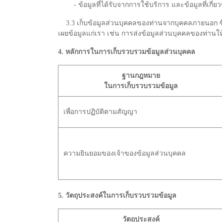
- ข้อมูลที่ได้รับจากการใช้บริการ และข้อมูลที่เกี่ยวข
3.3 เก็บข้อมูลส่วนบุคคลของท่านจากบุคคลภายนอก ซึ
เผยข้อมูลแก่เรา เช่น การส่งข้อมูลส่วนบุคคลของท่านให
4. หลักการในการเก็บรวบรวมข้อมูลส่วนบุคคล
ฐานกฎหมาย
ในการเก็บรวบรวมข้อมูล
เพื่อการปฏิบัติตามสัญญา
ความยินยอมของเจ้าของข้อมูลส่วนบุคคล
5. วัตถุประสงค์ในการเก็บรวบรวมข้อมูล
วัตถุประสงค์