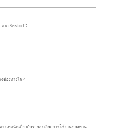
 จาก Session ID
างช่องทางใด ๆ
มูลทางเทคนิคเกี่ยวกับรายละเอียดการใช้งานของท่าน