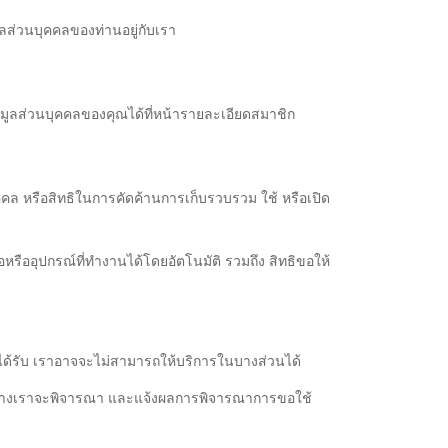
ลส่วนบุคคลของท่านอยู่กับเรา
้อมูลส่วนบุคคลของคุณได้ที่หน้ารายละเอียดสมาชิก
คคล หรือสิทธิในการคัดค้านการเก็บรวบรวม ใช้ หรือเปิด
อหรืออุปกรณ์ที่ทำงานได้โดยอัตโนมัติ รวมถึง สิทธิขอให้
ะได้รับ เราอาจจะไม่สามารถให้บริการในบางส่วนได้
86 ทางเราจะพิจารณา และแจ้งผลการพิจารณาการขอใช้