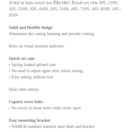
จำหน่าย limit switch box ยี่ห้อ HKC มีรุ่นต่างๆ เช่น APL-210N,
APL-310N, APL-410N, APL-510N, APL-710N, APL-810N, APL-
910N
Solid and flexible design
Aluminum die-casting housing and powder coating.
Bolts on visual position indicator.
Quick-set cam
• Spring loaded splined cam.
• No need to adjust again after initial setting.
• Easy setting without tool.
Dual cable entries
Captive cover bolts
• No worry to loose bolts while cover open.
Easy mounting bracket
• NAMUR standard stainless steel shaft and bracket.