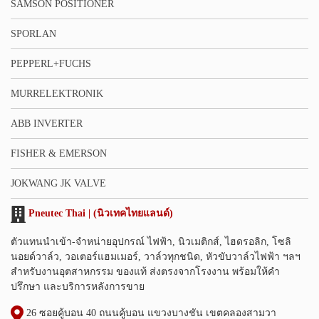
SAMSON POSITIONER
SPORLAN
PEPPERL+FUCHS
MURRELEKTRONIK
ABB INVERTER
FISHER & EMERSON
JOKWANG JK VALVE
Pneutec Thai | (นิวเทคไทยแลนด์)
ตัวแทนนำเข้า-จำหน่ายอุปกรณ์ ไฟฟ้า, นิวเมติกส์, ไฮดรอลิก, โซลิ
นอยด์วาล์ว, วอเตอร์แฮมเมอร์, วาล์วทุกชนิด, หัวขับวาล์วไฟฟ้า ฯลฯ
สำหรับงานอุตสาหกรรม ของแท้ ส่งตรงจากโรงงาน พร้อมให้คำ
ปรึกษา และบริการหลังการขาย
26 ซอยคู้บอน 40 ถนนคู้บอน แขวงบางชัน เขตคลองสามวา