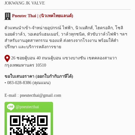
JOKWANG JK VALVE
Pneutec Thai | (นิวเทคไทยแลนด์)
ตัวแทนนำเข้า-จำหน่ายอุปกรณ์ ไฟฟ้า, นิวเมติกส์, ไฮดรอลิก, โซลิ
นอยด์วาล์ว, วอเตอร์แฮมเมอร์, วาล์วทุกชนิด, หัวขับวาล์วไฟฟ้า ฯลฯ
สำหรับงานอุตสาหกรรม ของแท้ ส่งตรงจากโรงงาน พร้อมให้คำ
ปรึกษา และบริการหลังการขาย
26 ซอยคู้บอน 40 ถนนคู้บอน แขวงบางชัน เขตคลองสามวา
กรุงเทพมหานคร 10510
ขอใบเสนอราคา (ออกใบกำกับภาษีได้)
• 083-028-8386 (คุณแมน)
E-mail :
pneutecthai@gmail.com
@pneutecthai