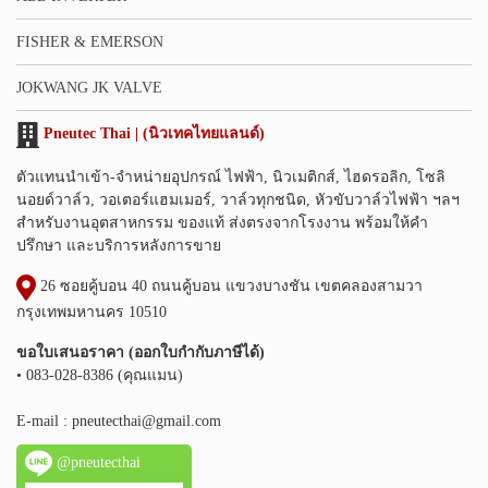
FISHER & EMERSON
JOKWANG JK VALVE
Pneutec Thai | (นิวเทคไทยแลนด์)
ตัวแทนนำเข้า-จำหน่ายอุปกรณ์ ไฟฟ้า, นิวเมติกส์, ไฮดรอลิก, โซลิ
นอยด์วาล์ว, วอเตอร์แฮมเมอร์, วาล์วทุกชนิด, หัวขับวาล์วไฟฟ้า ฯลฯ
สำหรับงานอุตสาหกรรม ของแท้ ส่งตรงจากโรงงาน พร้อมให้คำ
ปรึกษา และบริการหลังการขาย
26 ซอยคู้บอน 40 ถนนคู้บอน แขวงบางชัน เขตคลองสามวา
กรุงเทพมหานคร 10510
ขอใบเสนอราคา (ออกใบกำกับภาษีได้)
• 083-028-8386 (คุณแมน)
E-mail :
pneutecthai@gmail.com
@pneutecthai