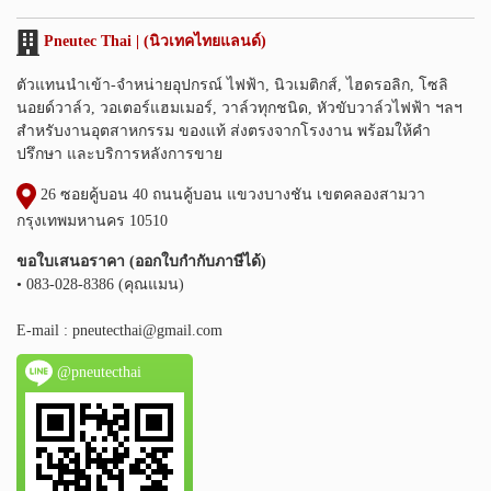
Pneutec Thai | (นิวเทคไทยแลนด์)
ตัวแทนนำเข้า-จำหน่ายอุปกรณ์ ไฟฟ้า, นิวเมติกส์, ไฮดรอลิก, โซลิ
นอยด์วาล์ว, วอเตอร์แฮมเมอร์, วาล์วทุกชนิด, หัวขับวาล์วไฟฟ้า ฯลฯ
สำหรับงานอุตสาหกรรม ของแท้ ส่งตรงจากโรงงาน พร้อมให้คำ
ปรึกษา และบริการหลังการขาย
26 ซอยคู้บอน 40 ถนนคู้บอน แขวงบางชัน เขตคลองสามวา
กรุงเทพมหานคร 10510
ขอใบเสนอราคา (ออกใบกำกับภาษีได้)
• 083-028-8386 (คุณแมน)
E-mail :
pneutecthai@gmail.com
@pneutecthai