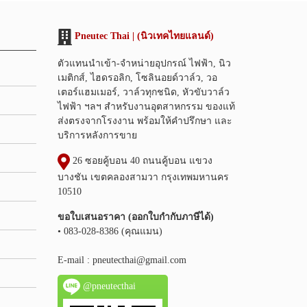
Pneutec Thai | (นิวเทคไทยแลนด์)
ตัวแทนนำเข้า-จำหน่ายอุปกรณ์ ไฟฟ้า, นิว
เมติกส์, ไฮดรอลิก, โซลินอยด์วาล์ว, วอ
เตอร์แฮมเมอร์, วาล์วทุกชนิด, หัวขับวาล์ว
ไฟฟ้า ฯลฯ สำหรับงานอุตสาหกรรม ของแท้
ส่งตรงจากโรงงาน พร้อมให้คำปรึกษา และ
บริการหลังการขาย
26 ซอยคู้บอน 40 ถนนคู้บอน แขวง
บางชัน เขตคลองสามวา กรุงเทพมหานคร
10510
ขอใบเสนอราคา (ออกใบกำกับภาษีได้)
• 083-028-8386 (คุณแมน)
E-mail :
pneutecthai@gmail.com
@pneutecthai