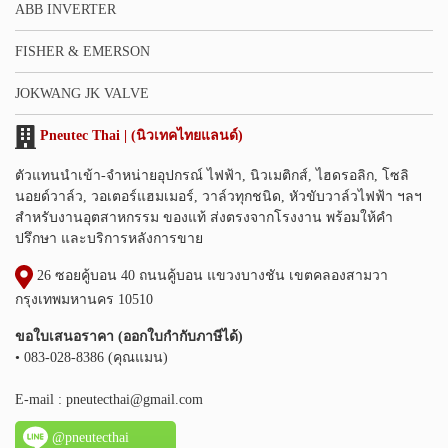
ABB INVERTER
FISHER & EMERSON
JOKWANG JK VALVE
Pneutec Thai | (นิวเทคไทยแลนด์)
ตัวแทนนำเข้า-จำหน่ายอุปกรณ์ ไฟฟ้า, นิวเมติกส์, ไฮดรอลิก, โซลิ
นอยด์วาล์ว, วอเตอร์แฮมเมอร์, วาล์วทุกชนิด, หัวขับวาล์วไฟฟ้า ฯลฯ
สำหรับงานอุตสาหกรรม ของแท้ ส่งตรงจากโรงงาน พร้อมให้คำ
ปรึกษา และบริการหลังการขาย
26 ซอยคู้บอน 40 ถนนคู้บอน แขวงบางชัน เขตคลองสามวา
กรุงเทพมหานคร 10510
ขอใบเสนอราคา (ออกใบกำกับภาษีได้)
• 083-028-8386 (คุณแมน)
E-mail :
pneutecthai@gmail.com
@pneutecthai