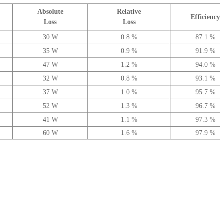
Absolute
Relative
Efficiency
Loss
Loss
30 W
0.8 %
87.1 %
35 W
0.9 %
91.9 %
47 W
1.2 %
94.0 %
32 W
0.8 %
93.1 %
37 W
1.0 %
95.7 %
52 W
1.3 %
96.7 %
41 W
1.1 %
97.3 %
60 W
1.6 %
97.9 %