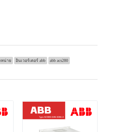
ำหน่าย
อินเวอร์เตอร์ abb
abb acs280