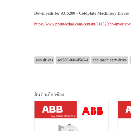
Downloads for ACS280 - Coldplate Machinery Drives
https://www.pneutecthai.com/content/31152/abb-inverter-t
abb drives
acs280-04s-05a6-4
abb machinery drive
สินค้าเกี่ยวข้อง