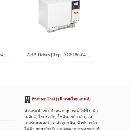
ABB Drives | Type ACS180-04N-033A-4
ABB Drives | Type ACS180-04N-038A-4
Pneutec Thai | (นิวเทคไทยแลนด์)
ตัวแทนนำเข้า-จำหน่ายอุปกรณ์ ไฟฟ้า, นิว
เมติกส์, ไฮดรอลิก, โซลินอยด์วาล์ว, วอ
เตอร์แฮมเมอร์, วาล์วทุกชนิด, หัวขับวาล์ว
ไฟฟ้า ฯลฯ สำหรับงานอุตสาหกรรม ของแท้