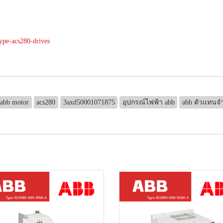
ype-acs280-drives
abb motor
acs280
3axd50001071875
อุปกรณ์ไฟฟ้า abb
abb ตัวแทนจ