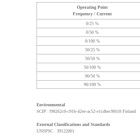
Operating Point
Frequency / Current
0/25 %
0/50 %
0/100 %
50/25 %
50/50 %
50/100 %
90/50 %
90/100 %
Environmental
SCIP : f98262c0-c91b-42ee-ac52-e1cdbec9f618 Finland
External Classifications and Standards
UNSPSC : 39122001