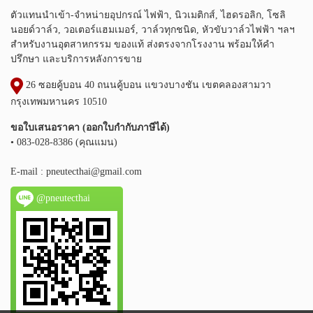
ตัวแทนนำเข้า-จำหน่ายอุปกรณ์ ไฟฟ้า, นิวเมติกส์, ไฮดรอลิก, โซลิ
นอยด์วาล์ว, วอเตอร์แฮมเมอร์, วาล์วทุกชนิด, หัวขับวาล์วไฟฟ้า ฯลฯ
สำหรับงานอุตสาหกรรม ของแท้ ส่งตรงจากโรงงาน พร้อมให้คำ
ปรึกษา และบริการหลังการขาย
26 ซอยคู้บอน 40 ถนนคู้บอน แขวงบางชัน เขตคลองสามวา
กรุงเทพมหานคร 10510
ขอใบเสนอราคา (ออกใบกำกับภาษีได้)
• 083-028-8386 (คุณแมน)
E-mail :
pneutecthai@gmail.com
@pneutecthai