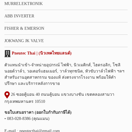
MURRELEKTRONIK
ABB INVERTER
FISHER & EMERSON
JOKWANG JK VALVE
Pneutec Thai | (นิวเทคไทยแลนด์)
ตัวแทนนำเข้า-จำหน่ายอุปกรณ์ ไฟฟ้า, นิวเมติกส์, ไฮดรอลิก, โซลิ
นอยด์วาล์ว, วอเตอร์แฮมเมอร์, วาล์วทุกชนิด, หัวขับวาล์วไฟฟ้า ฯลฯ
สำหรับงานอุตสาหกรรม ของแท้ ส่งตรงจากโรงงาน พร้อมให้คำ
ปรึกษา และบริการหลังการขาย
26 ซอยคู้บอน 40 ถนนคู้บอน แขวงบางชัน เขตคลองสามวา
กรุงเทพมหานคร 10510
ขอใบเสนอราคา (ออกใบกำกับภาษีได้)
• 083-028-8386 (คุณแมน)
E-mail :
pneutecthai@gmail.com