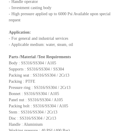
- Handle operator
- Investment casting body
- High pressure applied up to 6000 Psi Available upon special
request
Application:
- For general and industrial services
- Applicable medium: water, steam, oil
Parts /Material /Test Requirements
Body : SS316/SS304 / A105
Supports : SS316/SS304 / SS304
Packing seat : SS316/SS304 / 2Cr13
Packing : PTFE
Pressure ring : SS316/SS304 / 2Cr13
Bonnet : SS316/SS304 / A105
Panel nut : SS316/SS304 / A105
Packing bolt : SS316/SS304 / A105
Stem : SS316/SS304 / 2Cr13
Disc : SS316/SS304 / 2Cr13
Handle : Aluminium
Working pressure : 40 PSI (400 Bar)