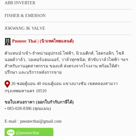
ABB INVERTER
FISHER & EMERSON
JOKWANG JK VALVE
Pneutec Thai | (นิวเทคไทยแลนด์)
ตัวแทนนำเข้า-จำหน่ายอุปกรณ์ ไฟฟ้า, นิวเมติกส์, ไฮดรอลิก, โซลิ
นอยด์วาล์ว, วอเตอร์แฮมเมอร์, วาล์วทุกชนิด, หัวขับวาล์วไฟฟ้า ฯลฯ
สำหรับงานอุตสาหกรรม ของแท้ ส่งตรงจากโรงงาน พร้อมให้คำ
ปรึกษา และบริการหลังการขาย
26 ซอยคู้บอน 40 ถนนคู้บอน แขวงบางชัน เขตคลองสามวา
กรุงเทพมหานคร 10510
ขอใบเสนอราคา (ออกใบกำกับภาษีได้)
• 083-028-8386 (คุณแมน)
E-mail :
pneutecthai@gmail.com
@pneutecthai