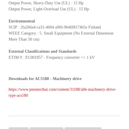
Output Power, Heavy-Duty Use (UL) : 15 Hp
Output Power, Light-Overload Use (UL) : 15 Hp
Environmental
SCIP : 2fa266a4-ca31-4604-a9f6-9646f8174b5e Finland
WEEE Category : 5. Small Equipment (No External Dimension
More Than 50 cm)
External Classifications and Standards
ETIM 9 : EC001857 - Frequency converter =< 1 kV
Downloads for ACS180 - Machinery drive
https://www.pneutecthai.com/content/31188/abb-machinery-drive-
type-acs180