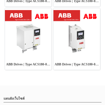
ABB Drives | Type ACS180-04N-038A-4
ABB Drives | Type ACS180-04N-02A6-4
ABB Drives | Type ACS180-04N-033A-4
ABB Drives | Type ACS180-04N-01A8-4
แผนผังเว็บไซต์