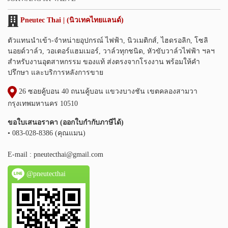
Pneutec Thai | (นิวเทคไทยแลนด์)
ตัวแทนนำเข้า-จำหน่ายอุปกรณ์ ไฟฟ้า, นิวเมติกส์, ไฮดรอลิก, โซลิ
นอยด์วาล์ว, วอเตอร์แฮมเมอร์, วาล์วทุกชนิด, หัวขับวาล์วไฟฟ้า ฯลฯ
สำหรับงานอุตสาหกรรม ของแท้ ส่งตรงจากโรงงาน พร้อมให้คำ
ปรึกษา และบริการหลังการขาย
26 ซอยคู้บอน 40 ถนนคู้บอน แขวงบางชัน เขตคลองสามวา
กรุงเทพมหานคร 10510
ขอใบเสนอราคา (ออกใบกำกับภาษีได้)
• 083-028-8386 (คุณแมน)
E-mail :
pneutecthai@gmail.com
@pneutecthai