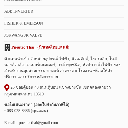
ABB INVERTER
FISHER & EMERSON
JOKWANG JK VALVE
Pneutec Thai | (นิวเทคไทยแลนด์)
ตัวแทนนำเข้า-จำหน่ายอุปกรณ์ ไฟฟ้า, นิวเมติกส์, ไฮดรอลิก, โซลิ
นอยด์วาล์ว, วอเตอร์แฮมเมอร์, วาล์วทุกชนิด, หัวขับวาล์วไฟฟ้า ฯลฯ
สำหรับงานอุตสาหกรรม ของแท้ ส่งตรงจากโรงงาน พร้อมให้คำ
ปรึกษา และบริการหลังการขาย
26 ซอยคู้บอน 40 ถนนคู้บอน แขวงบางชัน เขตคลองสามวา
กรุงเทพมหานคร 10510
ขอใบเสนอราคา (ออกใบกำกับภาษีได้)
• 083-028-8386 (คุณแมน)
E-mail :
pneutecthai@gmail.com