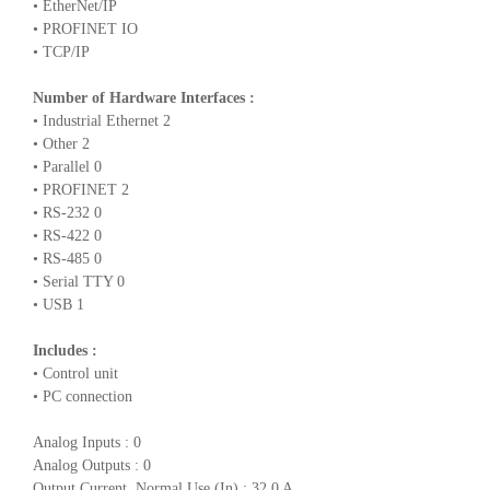
• EtherNet/IP
• PROFINET IO
• TCP/IP
Number of Hardware Interfaces :
• Industrial Ethernet 2
• Other 2
• Parallel 0
• PROFINET 2
• RS-232 0
• RS-422 0
• RS-485 0
• Serial TTY 0
• USB 1
Includes :
• Control unit
• PC connection
Analog Inputs : 0
Analog Outputs : 0
Output Current, Normal Use (In) : 32.0 A