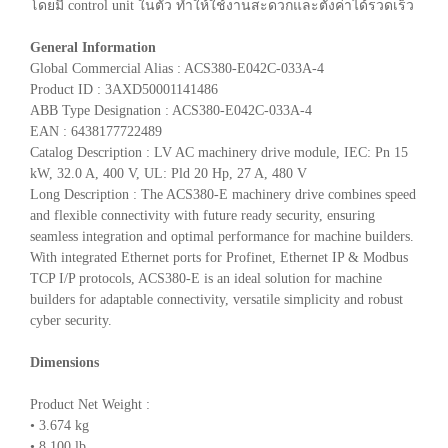
โดยมี control unit ในตัว ทำให้ใช้งานสะดวกและตั้งค่าได้รวดเร็ว
General Information
Global Commercial Alias : ACS380-E042C-033A-4
Product ID : 3AXD50001141486
ABB Type Designation : ACS380-E042C-033A-4
EAN : 6438177722489
Catalog Description : LV AC machinery drive module, IEC: Pn 15
kW, 32.0 A, 400 V, UL: Pld 20 Hp, 27 A, 480 V
Long Description : The ACS380-E machinery drive combines speed
and flexible connectivity with future ready security, ensuring
seamless integration and optimal performance for machine builders.
With integrated Ethernet ports for Profinet, Ethernet IP & Modbus
TCP I/P protocols, ACS380-E is an ideal solution for machine
builders for adaptable connectivity, versatile simplicity and robust
cyber security.
Dimensions
Product Net Weight :
• 3.674 kg
• 8.100 lb