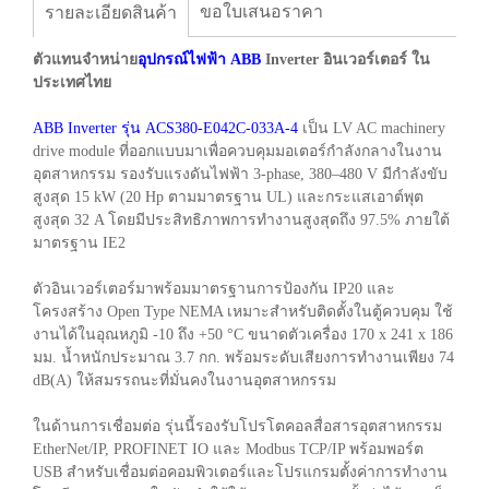
ขอใบเสนอราคา
รายละเอียดสินค้า
ตัวแทนจำหน่าย
อุปกรณ์ไฟฟ้า ABB
Inverter อินเวอร์เตอร์ ใน
ประเทศไทย
ABB Inverter รุ่น ACS380-E042C-033A-4
เป็น LV AC machinery
drive module ที่ออกแบบมาเพื่อควบคุมมอเตอร์กำลังกลางในงาน
อุตสาหกรรม รองรับแรงดันไฟฟ้า 3-phase, 380–480 V มีกำลังขับ
สูงสุด 15 kW (20 Hp ตามมาตรฐาน UL) และกระแสเอาต์พุต
สูงสุด 32 A โดยมีประสิทธิภาพการทำงานสูงสุดถึง 97.5% ภายใต้
มาตรฐาน IE2
ตัวอินเวอร์เตอร์มาพร้อมมาตรฐานการป้องกัน IP20 และ
โครงสร้าง Open Type NEMA เหมาะสำหรับติดตั้งในตู้ควบคุม ใช้
งานได้ในอุณหภูมิ -10 ถึง +50 °C ขนาดตัวเครื่อง 170 x 241 x 186
มม. น้ำหนักประมาณ 3.7 กก. พร้อมระดับเสียงการทำงานเพียง 74
dB(A) ให้สมรรถนะที่มั่นคงในงานอุตสาหกรรม
ในด้านการเชื่อมต่อ รุ่นนี้รองรับโปรโตคอลสื่อสารอุตสาหกรรม
EtherNet/IP, PROFINET IO และ Modbus TCP/IP พร้อมพอร์ต
USB สำหรับเชื่อมต่อคอมพิวเตอร์และโปรแกรมตั้งค่าการทำงาน