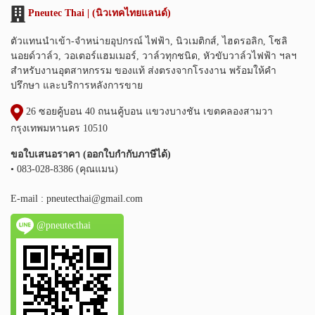
Pneutec Thai | (นิวเทคไทยแลนด์)
ตัวแทนนำเข้า-จำหน่ายอุปกรณ์ ไฟฟ้า, นิวเมติกส์, ไฮดรอลิก, โซลิ
นอยด์วาล์ว, วอเตอร์แฮมเมอร์, วาล์วทุกชนิด, หัวขับวาล์วไฟฟ้า ฯลฯ
สำหรับงานอุตสาหกรรม ของแท้ ส่งตรงจากโรงงาน พร้อมให้คำ
ปรึกษา และบริการหลังการขาย
26 ซอยคู้บอน 40 ถนนคู้บอน แขวงบางชัน เขตคลองสามวา
กรุงเทพมหานคร 10510
ขอใบเสนอราคา (ออกใบกำกับภาษีได้)
• 083-028-8386 (คุณแมน)
E-mail :
pneutecthai@gmail.com
@pneutecthai