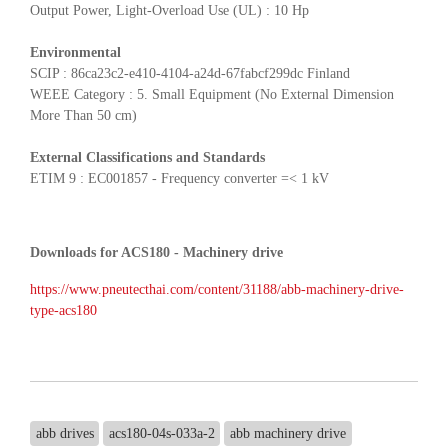
Output Power, Light-Overload Use (UL) : 10 Hp
Environmental
SCIP : 86ca23c2-e410-4104-a24d-67fabcf299dc Finland
WEEE Category : 5. Small Equipment (No External Dimension
More Than 50 cm)
External Classifications and Standards
ETIM 9 : EC001857 - Frequency converter =< 1 kV
Downloads for ACS180 - Machinery drive
https://www.pneutecthai.com/content/31188/abb-machinery-drive-
type-acs180
abb drives
acs180-04s-033a-2
abb machinery drive