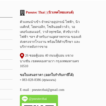
Pneutec Thai | (นิวเทคไทยแลนด์)
ตัวแทนนำเข้า-จำหน่ายอุปกรณ์ ไฟฟ้า, นิว
เมติกส์, ไฮดรอลิก, โซลินอยด์วาล์ว, วอ
เตอร์แฮมเมอร์, วาล์วทุกชนิด, หัวขับวาล์ว
ไฟฟ้า ฯลฯ สำหรับงานอุตสาหกรรม ของแท้
ส่งตรงจากโรงงาน พร้อมให้คำปรึกษา และ
บริการหลังการขาย
26 ซอยคู้บอน 40 ถนนคู้บอน แขวง
บางชัน เขตคลองสามวา กรุงเทพมหานคร
10510
ขอใบเสนอราคา (ออกใบกำกับภาษีได้)
• 083-028-8386 (คุณแมน)
E-mail :
pneutecthai@gmail.com
@pneutecthai