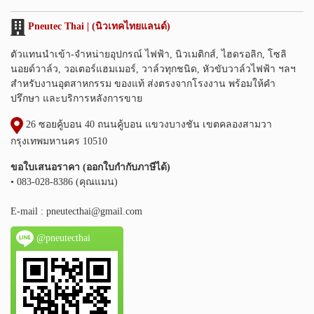
Pneutec Thai | (นิวเทคไทยแลนด์)
ตัวแทนนำเข้า-จำหน่ายอุปกรณ์ ไฟฟ้า, นิวเมติกส์, ไฮดรอลิก, โซลิ
นอยด์วาล์ว, วอเตอร์แฮมเมอร์, วาล์วทุกชนิด, หัวขับวาล์วไฟฟ้า ฯลฯ
สำหรับงานอุตสาหกรรม ของแท้ ส่งตรงจากโรงงาน พร้อมให้คำ
ปรึกษา และบริการหลังการขาย
26 ซอยคู้บอน 40 ถนนคู้บอน แขวงบางชัน เขตคลองสามวา
กรุงเทพมหานคร 10510
ขอใบเสนอราคา (ออกใบกำกับภาษีได้)
• 083-028-8386 (คุณแมน)
E-mail :
pneutecthai@gmail.com
@pneutecthai