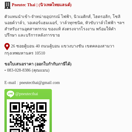
Pneutec Thai | (นิวเทคไทยแลนด์)
ตัวแทนนำเข้า-จำหน่ายอุปกรณ์ ไฟฟ้า, นิวเมติกส์, ไฮดรอลิก, โซลิ
นอยด์วาล์ว, วอเตอร์แฮมเมอร์, วาล์วทุกชนิด, หัวขับวาล์วไฟฟ้า ฯลฯ
สำหรับงานอุตสาหกรรม ของแท้ ส่งตรงจากโรงงาน พร้อมให้คำ
ปรึกษา และบริการหลังการขาย
26 ซอยคู้บอน 40 ถนนคู้บอน แขวงบางชัน เขตคลองสามวา
กรุงเทพมหานคร 10510
ขอใบเสนอราคา (ออกใบกำกับภาษีได้)
• 083-028-8386 (คุณแมน)
E-mail :
pneutecthai@gmail.com
@pneutecthai