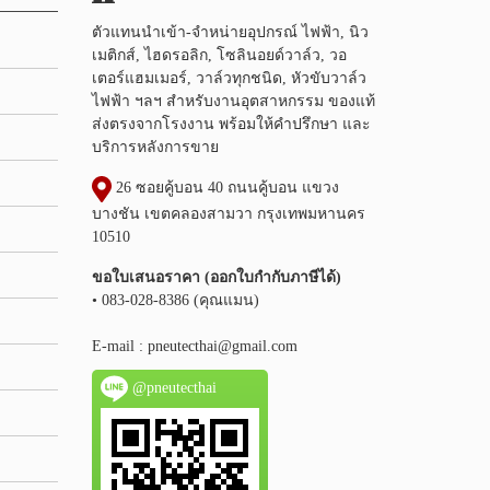
ตัวแทนนำเข้า-จำหน่ายอุปกรณ์ ไฟฟ้า, นิว
เมติกส์, ไฮดรอลิก, โซลินอยด์วาล์ว, วอ
เตอร์แฮมเมอร์, วาล์วทุกชนิด, หัวขับวาล์ว
ไฟฟ้า ฯลฯ สำหรับงานอุตสาหกรรม ของแท้
ส่งตรงจากโรงงาน พร้อมให้คำปรึกษา และ
บริการหลังการขาย
26 ซอยคู้บอน 40 ถนนคู้บอน แขวง
บางชัน เขตคลองสามวา กรุงเทพมหานคร
10510
ขอใบเสนอราคา (ออกใบกำกับภาษีได้)
• 083-028-8386 (คุณแมน)
E-mail :
pneutecthai@gmail.com
@pneutecthai