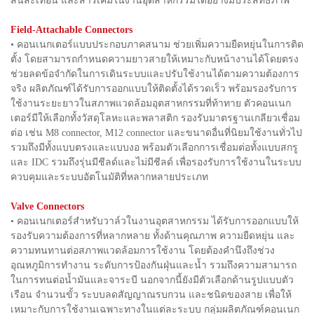
สั่นสะเทือน และสารเคมีในงานอุตสาหกรรมได้อย่างมีประสิทธิภาพ
Field-Attachable Connectors
• คอนเนกเตอร์แบบประกอบภาคสนาม ช่วยเพิ่มความยืดหยุ่นในการติด
ตั้ง โดยสามารถกำหนดความยาวสายให้เหมาะกับหน้างานได้โดยตรง
ช่วยลดข้อจำกัดในการเดินระบบและปรับใช้งานได้ตามความต้องการ
จริง ผลิตภัณฑ์ได้รับการออกแบบให้ติดตั้งได้รวดเร็ว พร้อมรองรับการ
ใช้งานระยะยาวในสภาพแวดล้อมอุตสาหกรรมที่ท้าทาย ตัวคอนเนก
เตอร์มีให้เลือกทั้งวัสดุโลหะและพลาสติก รองรับมาตรฐานเกลียวเชื่อม
ต่อ เช่น M8 connector, M12 connector และขนาดอื่นที่นิยมใช้งานทั่วไป
รวมถึงมีทั้งแบบตรงและแบบงอ พร้อมตัวเลือกการเชื่อมต่อทั้งแบบสกรู
และ IDC รวมถึงรุ่นมีชีลด์และไม่มีชีลด์ เพื่อรองรับการใช้งานในระบบ
ควบคุมและระบบอัตโนมัติที่หลากหลายประเภท
Valve Connectors
• คอนเนกเตอร์สำหรับวาล์วในงานอุตสาหกรรม ได้รับการออกแบบให้
รองรับความต้องการที่หลากหลาย ทั้งด้านคุณภาพ ความยืดหยุ่น และ
ความทนทานต่อสภาพแวดล้อมการใช้งาน โดยต้องคำนึงถึงช่วง
อุณหภูมิการทำงาน ระดับการป้องกันฝุ่นและน้ำ รวมถึงความสามารถ
ในการทนต่อน้ำมันและจาระบี นอกจากนี้ยังมีตัวเลือกด้านรูปแบบตัว
เรือน จำนวนขั้ว ระบบลดสัญญาณรบกวน และชนิดของสาย เพื่อให้
เหมาะกับการใช้งานเฉพาะทางในแต่ละระบบ กลุ่มผลิตภัณฑ์คอนเนก