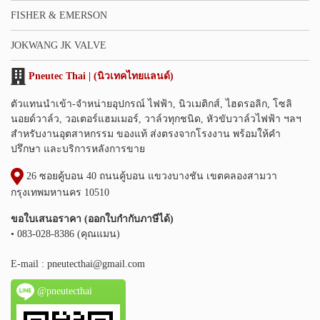
FISHER & EMERSON
JOKWANG JK VALVE
Pneutec Thai | (นิวเทคไทยแลนด์)
ตัวแทนนำเข้า-จำหน่ายอุปกรณ์ ไฟฟ้า, นิวเมติกส์, ไฮดรอลิก, โซลิ
นอยด์วาล์ว, วอเตอร์แฮมเมอร์, วาล์วทุกชนิด, หัวขับวาล์วไฟฟ้า ฯลฯ
สำหรับงานอุตสาหกรรม ของแท้ ส่งตรงจากโรงงาน พร้อมให้คำ
ปรึกษา และบริการหลังการขาย
26 ซอยคู้บอน 40 ถนนคู้บอน แขวงบางชัน เขตคลองสามวา
กรุงเทพมหานคร 10510
ขอใบเสนอราคา (ออกใบกำกับภาษีได้)
• 083-028-8386 (คุณแมน)
E-mail :
pneutecthai@gmail.com
@pneutecthai