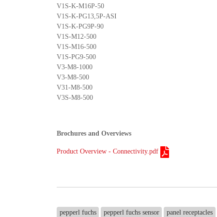
V1S-K-M16P-50
V1S-K-PG13,5P-ASI
V1S-K-PG9P-90
V1S-M12-500
V1S-M16-500
V1S-PG9-500
V3-M8-1000
V3-M8-500
V31-M8-500
V3S-M8-500
Brochures and Overviews
Product Overview - Connectivity.pdf
pepperl fuchs
pepperl fuchs sensor
panel receptacles