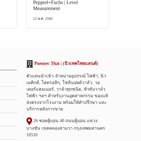
Pepperl+Fuchs | Level
Measurement
12 พ.ค. 2569
Pneutec Thai | (นิวเทคไทยแลนด์)
ตัวแทนนำเข้า-จำหน่ายอุปกรณ์ ไฟฟ้า, นิว
เมติกส์, ไฮดรอลิก, โซลินอยด์วาล์ว, วอ
เตอร์แฮมเมอร์, วาล์วทุกชนิด, หัวขับวาล์ว
ไฟฟ้า ฯลฯ สำหรับงานอุตสาหกรรม ของแท้
ส่งตรงจากโรงงาน พร้อมให้คำปรึกษา และ
บริการหลังการขาย
26 ซอยคู้บอน 40 ถนนคู้บอน แขวง
บางชัน เขตคลองสามวา กรุงเทพมหานคร
10510