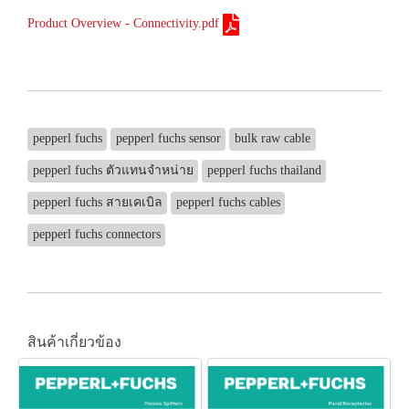
Product Overview - Connectivity.pdf
pepperl fuchs
pepperl fuchs sensor
bulk raw cable
pepperl fuchs ตัวแทนจำหน่าย
pepperl fuchs thailand
pepperl fuchs สายเคเบิล
pepperl fuchs cables
pepperl fuchs connectors
สินค้าเกี่ยวข้อง