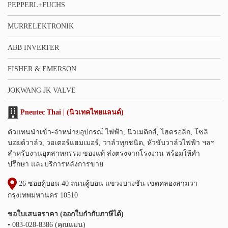
PEPPERL+FUCHS
MURRELEKTRONIK
ABB INVERTER
FISHER & EMERSON
JOKWANG JK VALVE
Pneutec Thai | (นิวเทคไทยแลนด์)
ตัวแทนนำเข้า-จำหน่ายอุปกรณ์ ไฟฟ้า, นิวเมติกส์, ไฮดรอลิก, โซลิ
นอยด์วาล์ว, วอเตอร์แฮมเมอร์, วาล์วทุกชนิด, หัวขับวาล์วไฟฟ้า ฯลฯ
สำหรับงานอุตสาหกรรม ของแท้ ส่งตรงจากโรงงาน พร้อมให้คำ
ปรึกษา และบริการหลังการขาย
26 ซอยคู้บอน 40 ถนนคู้บอน แขวงบางชัน เขตคลองสามวา
กรุงเทพมหานคร 10510
ขอใบเสนอราคา (ออกใบกำกับภาษีได้)
• 083-028-8386 (คุณแมน)