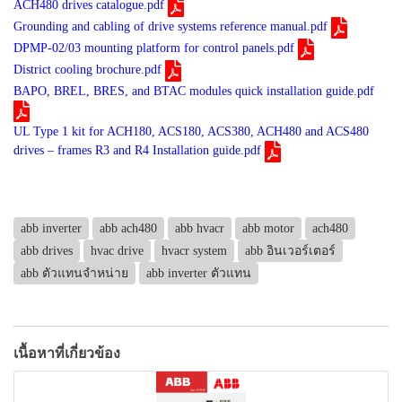
ACH480 drives catalogue.pdf
Grounding and cabling of drive systems reference manual.pdf
DPMP-02/03 mounting platform for control panels.pdf
District cooling brochure.pdf
BAPO, BREL, BRES, and BTAC modules quick installation guide.pdf
UL Type 1 kit for ACH180, ACS180, ACS380, ACH480 and ACS480
drives – frames R3 and R4 Installation guide.pdf
abb inverter
abb ach480
abb hvacr
abb motor
ach480
abb drives
hvac drive
hvacr system
abb อินเวอร์เตอร์
abb ตัวแทนจำหน่าย
abb inverter ตัวแทน
เนื้อหาที่เกี่ยวข้อง