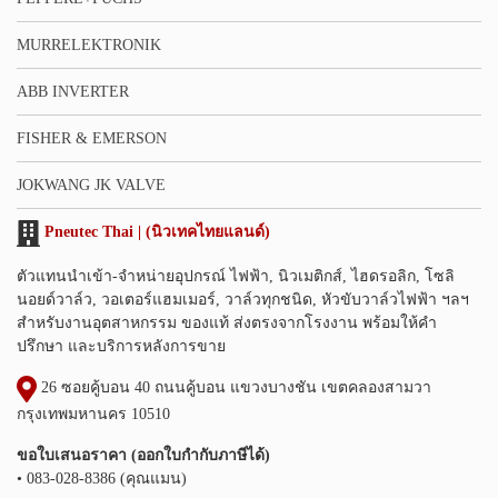
MURRELEKTRONIK
ABB INVERTER
FISHER & EMERSON
JOKWANG JK VALVE
Pneutec Thai | (นิวเทคไทยแลนด์)
ตัวแทนนำเข้า-จำหน่ายอุปกรณ์ ไฟฟ้า, นิวเมติกส์, ไฮดรอลิก, โซลิ
นอยด์วาล์ว, วอเตอร์แฮมเมอร์, วาล์วทุกชนิด, หัวขับวาล์วไฟฟ้า ฯลฯ
สำหรับงานอุตสาหกรรม ของแท้ ส่งตรงจากโรงงาน พร้อมให้คำ
ปรึกษา และบริการหลังการขาย
26 ซอยคู้บอน 40 ถนนคู้บอน แขวงบางชัน เขตคลองสามวา
กรุงเทพมหานคร 10510
ขอใบเสนอราคา (ออกใบกำกับภาษีได้)
• 083-028-8386 (คุณแมน)