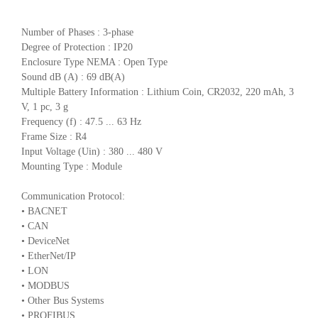
Number of Phases : 3-phase
Degree of Protection : IP20
Enclosure Type NEMA : Open Type
Sound dB (A) : 69 dB(A)
Multiple Battery Information : Lithium Coin, CR2032, 220 mAh, 3
V, 1 pc, 3 g
Frequency (f) : 47.5 ... 63 Hz
Frame Size : R4
Input Voltage (Uin) : 380 ... 480 V
Mounting Type : Module
Communication Protocol:
• BACNET
• CAN
• DeviceNet
• EtherNet/IP
• LON
• MODBUS
• Other Bus Systems
• PROFIBUS