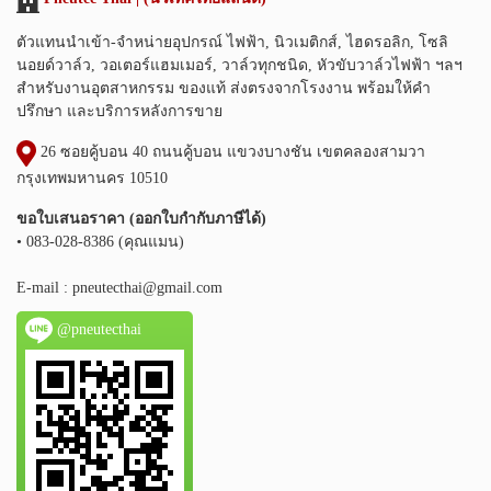
ตัวแทนนำเข้า-จำหน่ายอุปกรณ์ ไฟฟ้า, นิวเมติกส์, ไฮดรอลิก, โซลิ
นอยด์วาล์ว, วอเตอร์แฮมเมอร์, วาล์วทุกชนิด, หัวขับวาล์วไฟฟ้า ฯลฯ
สำหรับงานอุตสาหกรรม ของแท้ ส่งตรงจากโรงงาน พร้อมให้คำ
ปรึกษา และบริการหลังการขาย
26 ซอยคู้บอน 40 ถนนคู้บอน แขวงบางชัน เขตคลองสามวา
กรุงเทพมหานคร 10510
ขอใบเสนอราคา (ออกใบกำกับภาษีได้)
• 083-028-8386 (คุณแมน)
E-mail :
pneutecthai@gmail.com
@pneutecthai