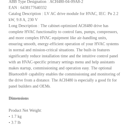
ABB Type Designation : ACH480-04-09A8-2
EAN : 6438177640332
Catalog Description : LV AC drive module for HVAC, IEC: Pn 2.2
kW, 9.8 A, 230 V
Long Description : The cabinet-optimized ACH480 drive has
complete HVAC functionality to control fans, pumps, compressors,
and more complex HVAC equipment like air-handling units,
ensuring smooth, energy-efficient operation of your HVAC systems
in normal and mission-critical situations. The built-in features
significantly reduce installation time and the intuitive control panel
with an HVAC-specific primary settings menu and help assistants
makes startup, commissioning and operation easy. The optional
Bluetooth® capability enables the commissioning and monitoring of
the drive from a distance. The ACH480 is especially a good fit for
panel builders and OEMs.
Dimensions
Product Net Weight:
• 1.7 kg
• 3.7 lb