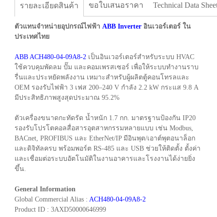
ขอใบเสนอราคา
Technical Data Shee
รายละเอียดสินค้า
ตัวแทนจำหน่ายอุปกรณ์ไฟฟ้า
ABB Inverter
อินเวอร์เตอร์ ใน
ประเทศไทย
ABB ACH480-04-09A8-2
เป็นอินเวอร์เตอร์สำหรับระบบ HVAC
ใช้ควบคุมพัดลม ปั๊ม และคอมเพรสเซอร์ เพื่อให้ระบบทำงานราบ
รื่นและประหยัดพลังงาน เหมาะสำหรับผู้ผลิตตู้คอนโทรลและ
OEM รองรับไฟฟ้า 3 เฟส 200–240 V กำลัง 2.2 kW กระแส 9.8 A
มีประสิทธิภาพสูงสุดประมาณ 95.2%
ตัวเครื่องขนาดกะทัดรัด น้ำหนัก 1.7 กก. มาตรฐานป้องกัน IP20
รองรับโปรโตคอลสื่อสารอุตสาหกรรมหลายแบบ เช่น Modbus,
BACnet, PROFIBUS และ EtherNet/IP มีอินพุต/เอาต์พุตอนาล็อก
และดิจิทัลครบ พร้อมพอร์ต RS-485 และ USB ช่วยให้ติดตั้ง ตั้งค่า
และเชื่อมต่อระบบอัตโนมัติในงานอาคารและโรงงานได้ง่ายยิ่ง
ขึ้น.
General Information
Global Commercial Alias :
ACH480-04-09A8-2
Product ID : 3AXD50000646999