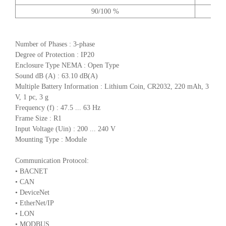
90/100 %
Number of Phases : 3-phase
Degree of Protection : IP20
Enclosure Type NEMA : Open Type
Sound dB (A) : 63.10 dB(A)
Multiple Battery Information : Lithium Coin, CR2032, 220 mAh, 3
V, 1 pc, 3 g
Frequency (f) : 47.5 ... 63 Hz
Frame Size : R1
Input Voltage (Uin) : 200 ... 240 V
Mounting Type : Module
Communication Protocol:
• BACNET
• CAN
• DeviceNet
• EtherNet/IP
• LON
• MODBUS