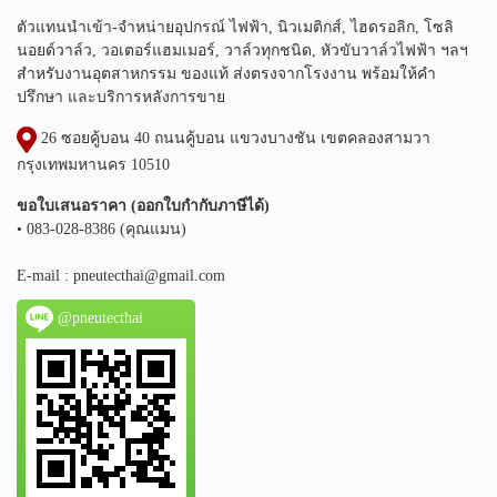
ตัวแทนนำเข้า-จำหน่ายอุปกรณ์ ไฟฟ้า, นิวเมติกส์, ไฮดรอลิก, โซลิ
นอยด์วาล์ว, วอเตอร์แฮมเมอร์, วาล์วทุกชนิด, หัวขับวาล์วไฟฟ้า ฯลฯ
สำหรับงานอุตสาหกรรม ของแท้ ส่งตรงจากโรงงาน พร้อมให้คำ
ปรึกษา และบริการหลังการขาย
26 ซอยคู้บอน 40 ถนนคู้บอน แขวงบางชัน เขตคลองสามวา
กรุงเทพมหานคร 10510
ขอใบเสนอราคา (ออกใบกำกับภาษีได้)
• 083-028-8386 (คุณแมน)
E-mail :
pneutecthai@gmail.com
@pneutecthai