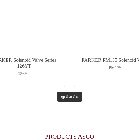
KER Solenoid Valve Series
PARKER PM135 Solenoid V
126YT
PM135
126YT
ดูเพิ่มเติม
PRODUCTS ASCO