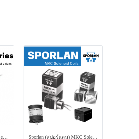
ASCO 8320 Series 3/2 Way General Service Solenoid Valve
Sporlan (สปอร์แลน) MKC Solenoid Coils