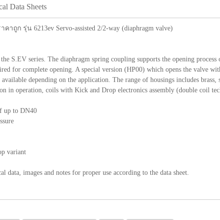
cal Data Sheets
าคาถูก รุ่น 6213ev Servo-assisted 2/2-way (diaphragm valve)
he S.EV series. The diaphragm spring coupling supports the opening process of t
uired for complete opening. A special version (HP00) which opens the valve with
available depending on the application. The range of housings includes brass, st
on in operation, coils with Kick and Drop electronics assembly (double coil tec
of up to DN40
ssure
p variant
cal data, images and notes for proper use according to the data sheet.