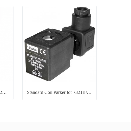
PARKER Solenoid Valve 7322B (NO)
Standard Coil Parker for 7321B/7322B