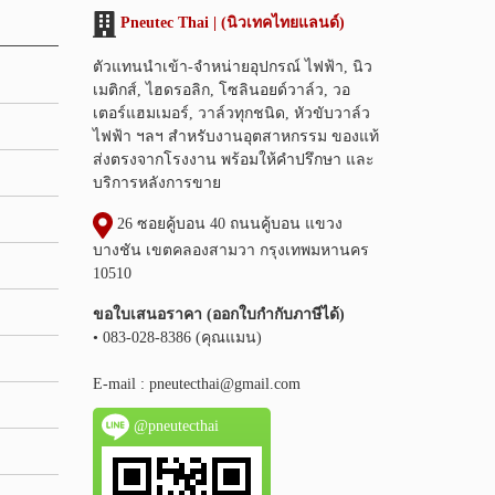
Pneutec Thai | (นิวเทคไทยแลนด์)
ตัวแทนนำเข้า-จำหน่ายอุปกรณ์ ไฟฟ้า, นิว
เมติกส์, ไฮดรอลิก, โซลินอยด์วาล์ว, วอ
เตอร์แฮมเมอร์, วาล์วทุกชนิด, หัวขับวาล์ว
ไฟฟ้า ฯลฯ สำหรับงานอุตสาหกรรม ของแท้
ส่งตรงจากโรงงาน พร้อมให้คำปรึกษา และ
บริการหลังการขาย
26 ซอยคู้บอน 40 ถนนคู้บอน แขวง
บางชัน เขตคลองสามวา กรุงเทพมหานคร
10510
ขอใบเสนอราคา (ออกใบกำกับภาษีได้)
• 083-028-8386 (คุณแมน)
E-mail :
pneutecthai@gmail.com
@pneutecthai