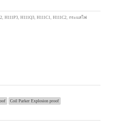
11B2, H111P3, H111Q3, H111C1, H111C2, กระแสไฟ
oof
Coil Parker Explosion proof