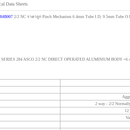
cal Data Sheets
284B007
2/2 NC ราคาถูก Pinch Mechanism 6.4mm Tube I.D, 9.5mm Tube O.D, 0
SERIES 284 ASCO 2/2 NC DIRECT OPERATED ALUMINIUM BODY +6.4
Aggr
2 way - 2/2 Normall
12
Va