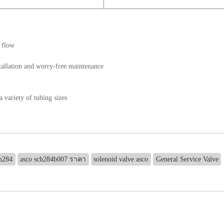
 flow
stallation and worry-free maintenance
 variety of tubing sizes
ch284
asco sch284b007 ราคา
solenoid valve asco
General Service Valve