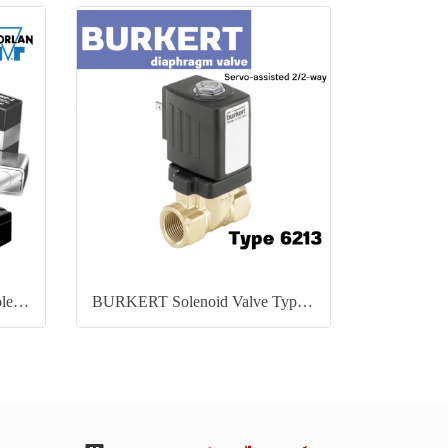
Sporlan (สปอร์แลน) MKC Solenoid Coils
BURKERT Solenoid Valve Type 6213