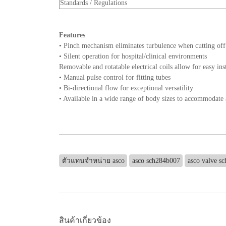
Standards / Regulations
Features
• Pinch mechanism eliminates turbulence when cutting off
• Silent operation for hospital/clinical environments
Removable and rotatable electrical coils allow for easy in
• Manual pulse control for fitting tubes
• Bi-directional flow for exceptional versatility
• Available in a wide range of body sizes to accommodate a
ตัวแทนจำหน่าย asco
asco sch284b007
asco valve s
สินค้าเกี่ยวข้อง