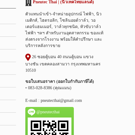
Pneutec Thai | (นิวเทคไทยแลนด์)
ตัวแทนนำเข้า-จำหน่ายอุปกรณ์ ไฟฟ้า, นิว
เมติกส์, ไฮดรอลิก, โซลินอยด์วาล์ว, วอ
เตอร์แฮมเมอร์, วาล์วทุกชนิด, หัวขับวาล์ว
ไฟฟ้า ฯลฯ สำหรับงานอุตสาหกรรม ของแท้
ส่งตรงจากโรงงาน พร้อมให้คำปรึกษา และ
บริการหลังการขาย
26 ซอยคู้บอน 40 ถนนคู้บอน แขวง
บางชัน เขตคลองสามวา กรุงเทพมหานคร
10510
ขอใบเสนอราคา (ออกใบกำกับภาษีได้)
• 083-028-8386 (คุณแมน)
E-mail :
pneutecthai@gmail.com
@pneutecthai