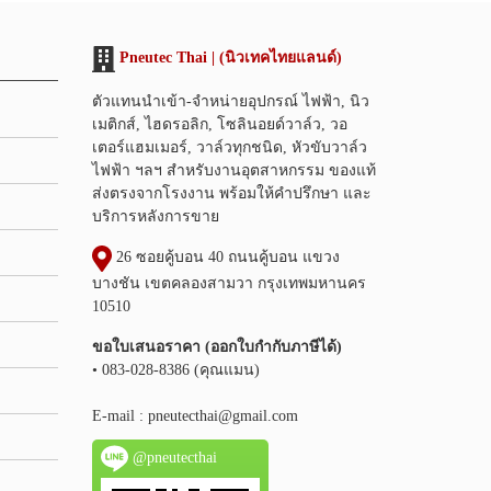
Pneutec Thai | (นิวเทคไทยแลนด์)
ตัวแทนนำเข้า-จำหน่ายอุปกรณ์ ไฟฟ้า, นิว
เมติกส์, ไฮดรอลิก, โซลินอยด์วาล์ว, วอ
เตอร์แฮมเมอร์, วาล์วทุกชนิด, หัวขับวาล์ว
ไฟฟ้า ฯลฯ สำหรับงานอุตสาหกรรม ของแท้
ส่งตรงจากโรงงาน พร้อมให้คำปรึกษา และ
บริการหลังการขาย
26 ซอยคู้บอน 40 ถนนคู้บอน แขวง
บางชัน เขตคลองสามวา กรุงเทพมหานคร
10510
ขอใบเสนอราคา (ออกใบกำกับภาษีได้)
• 083-028-8386 (คุณแมน)
E-mail :
pneutecthai@gmail.com
@pneutecthai