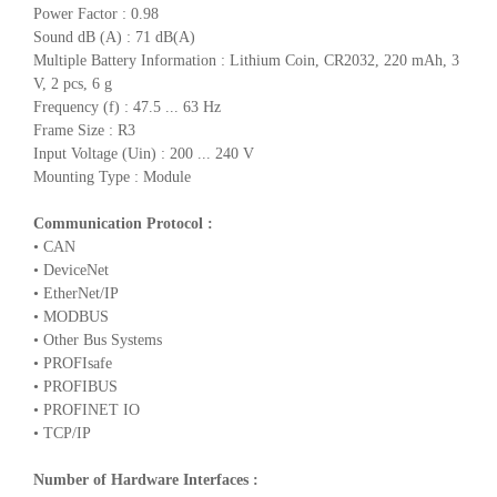
Power Factor : 0.98
Sound dB (A) : 71 dB(A)
Multiple Battery Information : Lithium Coin, CR2032, 220 mAh, 3
V, 2 pcs, 6 g
Frequency (f) : 47.5 ... 63 Hz
Frame Size : R3
Input Voltage (Uin) : 200 ... 240 V
Mounting Type : Module
Communication Protocol :
• CAN
• DeviceNet
• EtherNet/IP
• MODBUS
• Other Bus Systems
• PROFIsafe
• PROFIBUS
• PROFINET IO
• TCP/IP
Number of Hardware Interfaces :