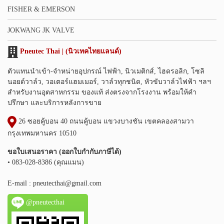
FISHER & EMERSON
JOKWANG JK VALVE
Pneutec Thai | (นิวเทคไทยแลนด์)
ตัวแทนนำเข้า-จำหน่ายอุปกรณ์ ไฟฟ้า, นิวเมติกส์, ไฮดรอลิก, โซลิ
นอยด์วาล์ว, วอเตอร์แฮมเมอร์, วาล์วทุกชนิด, หัวขับวาล์วไฟฟ้า ฯลฯ
สำหรับงานอุตสาหกรรม ของแท้ ส่งตรงจากโรงงาน พร้อมให้คำ
ปรึกษา และบริการหลังการขาย
26 ซอยคู้บอน 40 ถนนคู้บอน แขวงบางชัน เขตคลองสามวา
กรุงเทพมหานคร 10510
ขอใบเสนอราคา (ออกใบกำกับภาษีได้)
• 083-028-8386 (คุณแมน)
E-mail :
pneutecthai@gmail.com
@pneutecthai