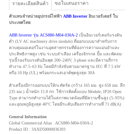
ขอใบเสนอราคา
รายละเอียดสินค้า
ตัวแทนจำหน่ายอุปกรณ์ไฟฟ้า
ABB Inverter
อินเวอร์เตอร์ ใน
ประเทศไทย
ABB Inverter รุ่น ACS880-M04-030A-2
เป็นอินเวอร์เตอร์แรงดัน
ต่ำ (LV AC machinery drive module) ที่ออกแบบมาสำหรับการ
ควบคุมมอเตอร์ในงานอุตสาหกรรมที่ต้องการความแม่นยำและ
ประสิทธิภาพสูง เช่น ระบบลำเลียง เครื่องจักรกล ปั๊ม และพัดลม
รุ่นนี้รองรับแรงดันอินพุต 200–240V, 3-phase และมีความถี่การ
ทำงาน 47.5–63 Hz โดยมีกำลังขับตามมาตรฐาน IEC ที่ 7.5 kW
หรือ 10 Hp (UL) พร้อมกระแสเอาต์พุตสูงสุด 30A
ตัวเครื่องมีการออกแบบให้กะทัดรัด (กว้าง 165 มม. สูง 658 มม. ลึก
235 มม.) น้ำหนัก 15.8 กก. ใช้การติดตั้งแบบ Module, IP20 Open
Type สามารถทำงานได้ในสภาพแวดล้อมที่มีความชื้นสูง (5–95%)
และอุณหภูมิสูงสุด 40°C โดยมีระดับเสียงการทำงานที่ 71 dB(A)
General Information
Global Commercial Alias : ACS880-M04-030A-2
Product ID : 3AXD50000036393