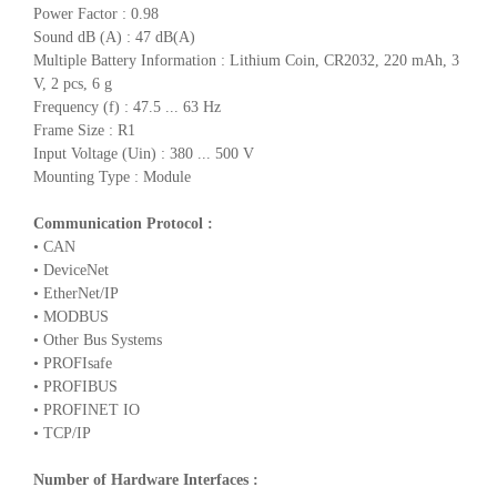
Power Factor : 0.98
Sound dB (A) : 47 dB(A)
Multiple Battery Information : Lithium Coin, CR2032, 220 mAh, 3
V, 2 pcs, 6 g
Frequency (f) : 47.5 ... 63 Hz
Frame Size : R1
Input Voltage (Uin) : 380 ... 500 V
Mounting Type : Module
Communication Protocol :
• CAN
• DeviceNet
• EtherNet/IP
• MODBUS
• Other Bus Systems
• PROFIsafe
• PROFIBUS
• PROFINET IO
• TCP/IP
Number of Hardware Interfaces :