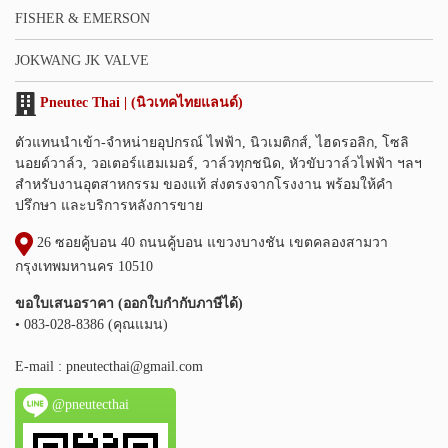
FISHER & EMERSON
JOKWANG JK VALVE
Pneutec Thai | (นิวเทคไทยแลนด์)
ตัวแทนนำเข้า-จำหน่ายอุปกรณ์ ไฟฟ้า, นิวเมติกส์, ไฮดรอลิก, โซลิ
นอยด์วาล์ว, วอเตอร์แฮมเมอร์, วาล์วทุกชนิด, หัวขับวาล์วไฟฟ้า ฯลฯ
สำหรับงานอุตสาหกรรม ของแท้ ส่งตรงจากโรงงาน พร้อมให้คำ
ปรึกษา และบริการหลังการขาย
26 ซอยคู้บอน 40 ถนนคู้บอน แขวงบางชัน เขตคลองสามวา
กรุงเทพมหานคร 10510
ขอใบเสนอราคา (ออกใบกำกับภาษีได้)
• 083-028-8386 (คุณแมน)
E-mail :
pneutecthai@gmail.com
@pneutecthai