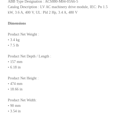
ABB Type Designation : ACS880-M04-03A6-5
Catalog Description : LV AC machinery drive module, IEC: Pn 1.5
kW, 3.6 A, 400 V, UL: Pld 2 Hp, 3.4 A, 480 V
Dimensions
Product Net Weight :
• 3.4 kg
• 7.5 lb
Product Net Depth / Length :
• 157 mm
• 6.18 in
Product Net Height :
• 474 mm
• 18.66 in
Product Net Width:
• 90 mm
• 3.54 in