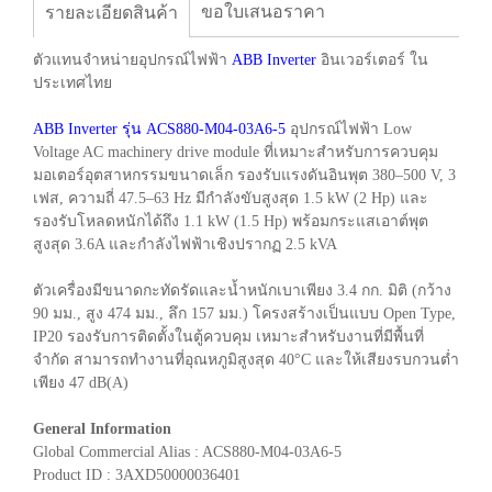
ขอใบเสนอราคา
รายละเอียดสินค้า
ตัวแทนจำหน่ายอุปกรณ์ไฟฟ้า
ABB Inverter
อินเวอร์เตอร์ ใน
ประเทศไทย
ABB Inverter รุ่น ACS880-M04-03A6-5
อุปกรณ์ไฟฟ้า Low
Voltage AC machinery drive module ที่เหมาะสำหรับการควบคุม
มอเตอร์อุตสาหกรรมขนาดเล็ก รองรับแรงดันอินพุต 380–500 V, 3
เฟส, ความถี่ 47.5–63 Hz มีกำลังขับสูงสุด 1.5 kW (2 Hp) และ
รองรับโหลดหนักได้ถึง 1.1 kW (1.5 Hp) พร้อมกระแสเอาต์พุต
สูงสุด 3.6A และกำลังไฟฟ้าเชิงปรากฏ 2.5 kVA
ตัวเครื่องมีขนาดกะทัดรัดและน้ำหนักเบาเพียง 3.4 กก. มิติ (กว้าง
90 มม., สูง 474 มม., ลึก 157 มม.) โครงสร้างเป็นแบบ Open Type,
IP20 รองรับการติดตั้งในตู้ควบคุม เหมาะสำหรับงานที่มีพื้นที่
จำกัด สามารถทำงานที่อุณหภูมิสูงสุด 40°C และให้เสียงรบกวนต่ำ
เพียง 47 dB(A)
General Information
Global Commercial Alias : ACS880-M04-03A6-5
Product ID : 3AXD50000036401