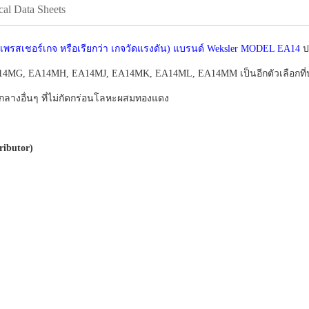
cal Data Sheets
รสเชอร์เกจ หรือเรียกว่า เกจวัดแรงดัน) แบรนด์ Weksler MODEL EA14
ป
G, EA14MH, EA14MJ, EA14MK, EA14ML, EA14MM เป็นอีกตัวเลือกที่ปร
ตัวกลางอื่นๆ ที่ไม่กัดกร่อนโลหะผสมทองแดง
ibutor)