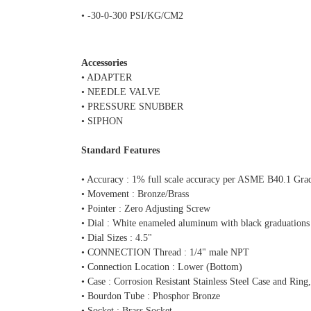
• -30-0-300 PSI/KG/CM2
Accessories
• ADAPTER
• NEEDLE VALVE
• PRESSURE SNUBBER
• SIPHON
Standard Features
• Accuracy : 1% full scale accuracy per ASME B40.1 Gra
• Movement : Bronze/Brass
• Pointer : Zero Adjusting Screw
• Dial : White enameled aluminum with black graduations
• Dial Sizes : 4.5"
• CONNECTION Thread : 1/4" male NPT
• Connection Location : Lower (Bottom)
• Case : Corrosion Resistant Stainless Steel Case and Ring,
• Bourdon Tube : Phosphor Bronze
• Socket : Brass Socket