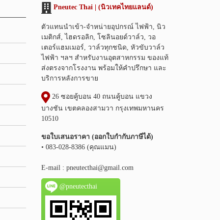
Pneutec Thai | (นิวเทคไทยแลนด์)
ตัวแทนนำเข้า-จำหน่ายอุปกรณ์ ไฟฟ้า, นิว
เมติกส์, ไฮดรอลิก, โซลินอยด์วาล์ว, วอ
เตอร์แฮมเมอร์, วาล์วทุกชนิด, หัวขับวาล์ว
ไฟฟ้า ฯลฯ สำหรับงานอุตสาหกรรม ของแท้
ส่งตรงจากโรงงาน พร้อมให้คำปรึกษา และ
บริการหลังการขาย
26 ซอยคู้บอน 40 ถนนคู้บอน แขวง
บางชัน เขตคลองสามวา กรุงเทพมหานคร
10510
ขอใบเสนอราคา (ออกใบกำกับภาษีได้)
• 083-028-8386 (คุณแมน)
E-mail :
pneutecthai@gmail.com
@pneutecthai