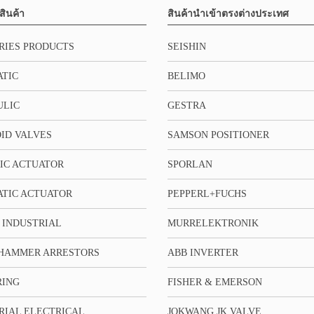
สินค้า
สินค้านำเข้าตรงต่างประเทศ
RIES PRODUCTS
SEISHIN
TIC
BELIMO
ULIC
GESTRA
ID VALVES
SAMSON POSITIONER
IC ACTUATOR
SPORLAN
TIC ACTUATOR
PEPPERL+FUCHS
 INDUSTRIAL
MURRELEKTRONIK
HAMMER ARRESTORS
ABB INVERTER
RING
FISHER & EMERSON
RIAL ELECTRICAL
JOKWANG JK VALVE