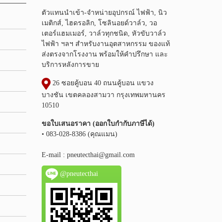
ตัวแทนนำเข้า-จำหน่ายอุปกรณ์ ไฟฟ้า, นิว
เมติกส์, ไฮดรอลิก, โซลินอยด์วาล์ว, วอ
เตอร์แฮมเมอร์, วาล์วทุกชนิด, หัวขับวาล์ว
ไฟฟ้า ฯลฯ สำหรับงานอุตสาหกรรม ของแท้
ส่งตรงจากโรงงาน พร้อมให้คำปรึกษา และ
บริการหลังการขาย
26 ซอยคู้บอน 40 ถนนคู้บอน แขวง
บางชัน เขตคลองสามวา กรุงเทพมหานคร
10510
ขอใบเสนอราคา (ออกใบกำกับภาษีได้)
• 083-028-8386 (คุณแมน)
E-mail :
pneutecthai@gmail.com
@pneutecthai