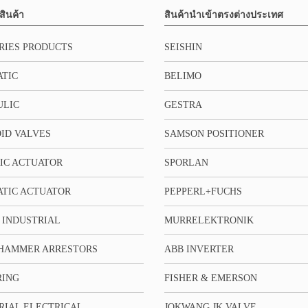
สินค้า
สินค้านำเข้าตรงต่างประเทศ
RIES PRODUCTS
SEISHIN
TIC
BELIMO
ULIC
GESTRA
ID VALVES
SAMSON POSITIONER
IC ACTUATOR
SPORLAN
TIC ACTUATOR
PEPPERL+FUCHS
 INDUSTRIAL
MURRELEKTRONIK
HAMMER ARRESTORS
ABB INVERTER
RING
FISHER & EMERSON
RIAL ELECTRICAL
JOKWANG JK VALVE