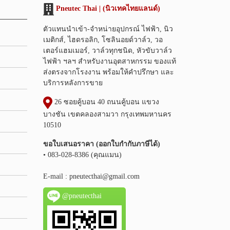
Pneutec Thai | (นิวเทคไทยแลนด์)
ตัวแทนนำเข้า-จำหน่ายอุปกรณ์ ไฟฟ้า, นิว
เมติกส์, ไฮดรอลิก, โซลินอยด์วาล์ว, วอ
เตอร์แฮมเมอร์, วาล์วทุกชนิด, หัวขับวาล์ว
ไฟฟ้า ฯลฯ สำหรับงานอุตสาหกรรม ของแท้
ส่งตรงจากโรงงาน พร้อมให้คำปรึกษา และ
บริการหลังการขาย
26 ซอยคู้บอน 40 ถนนคู้บอน แขวง
บางชัน เขตคลองสามวา กรุงเทพมหานคร
10510
ขอใบเสนอราคา (ออกใบกำกับภาษีได้)
• 083-028-8386 (คุณแมน)
E-mail :
pneutecthai@gmail.com
@pneutecthai