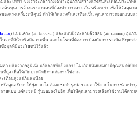
ลมและไฟฟ้า ซึ่งเราจะกล่าวถึงเฉพาะอุปกรณ์สร้างแรงสั่นสะเทือนประเภทล
ยลดต้นทุนการจ้างแรงงานคนที่ต้องทำการเคาะ สั่น หรือเขย่า เพื่อให้วัสดุตา
องแรงเหวี่ยงหนีศูนย์ ทำให้เกิดแรงสั่นสะเทือนขึ้น คุณสามารถออกแบบแรง
ibrator
) แบบเคาะ (air knocker) และแบบยิงทะลายด้วยลม (air cannon) อุป
ในจุดที่มีน้ำหรือมีความชื้น และในโซนที่ต้องการป้องกันการระเบิด Exprosio
ข้อมูลที่มีประโยชน์ไว้แล้ว
่า ผลิตจากอลูมิเนียมอัลลอยที่แข็งแกร่ง ไม่เกิดสนิมแถมยังมีคุณสมบัติป้อ
ที่สูง เพื่อให้เกิดประสิทธิภาพต่อการใช้งาน
สะเทือนสูงแต่กินลมน้อย
หรือดูแลรักษาให้ยุ่งยาก ไม่ต้องแซมบำรุงบ่อย ลดค่าใช้จ่ายในการซ่อมบำรุง
ลายแบบ แต่ละรุ่นมี รุ่นย่อยลงไปอีก เพื่อให้คุณสามารถเลือกใช้งานได้ตา