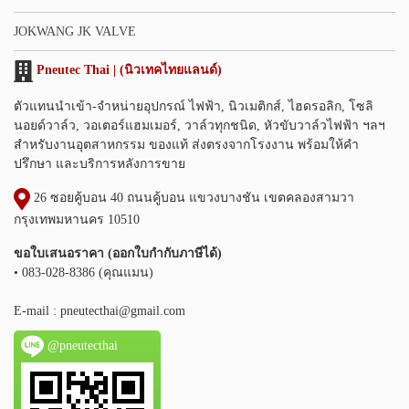
JOKWANG JK VALVE
Pneutec Thai | (นิวเทคไทยแลนด์)
ตัวแทนนำเข้า-จำหน่ายอุปกรณ์ ไฟฟ้า, นิวเมติกส์, ไฮดรอลิก, โซลิ
นอยด์วาล์ว, วอเตอร์แฮมเมอร์, วาล์วทุกชนิด, หัวขับวาล์วไฟฟ้า ฯลฯ
สำหรับงานอุตสาหกรรม ของแท้ ส่งตรงจากโรงงาน พร้อมให้คำ
ปรึกษา และบริการหลังการขาย
26 ซอยคู้บอน 40 ถนนคู้บอน แขวงบางชัน เขตคลองสามวา
กรุงเทพมหานคร 10510
ขอใบเสนอราคา (ออกใบกำกับภาษีได้)
• 083-028-8386 (คุณแมน)
E-mail :
pneutecthai@gmail.com
@pneutecthai