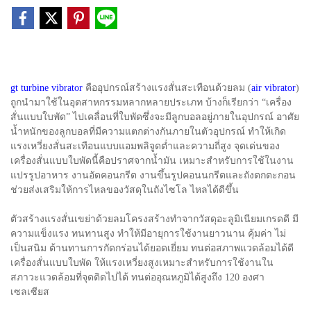
gt turbine vibrator
คืออุปกรณ์สร้างแรงสั่นสะเทือนด้วยลม (
air vibrator
)
ถูกนำมาใช้ในอุตสาหกรรมหลากหลายประเภท บ้างก็เรียกว่า “เครื่อง
สั่นแบบใบพัด” ไปเคลื่อนที่ใบพัดซึ่งจะมีลูกบอลอยู่ภายในอุปกรณ์ อาศัย
น้ำหนักของลูกบอลที่มีความแตกต่างกันภายในตัวอุปกรณ์ ทำให้เกิด
แรงเหวี่ยงสั่นสะเทือนแบบแอมพลิจูดต่ำและความถี่สูง จุดเด่นของ
เครื่องสั่นแบบใบพัดนี้คือปราศจากน้ำมัน เหมาะสำหรับการใช้ในงาน
แปรรูปอาหาร งานอัดคอนกรีต งานขึ้นรูปคอนนกรีตและถังตกตะกอน
ช่วยส่งเสริมให้การไหลของวัสดุในถังไซโล ไหลได้ดีขึ้น
ตัวสร้างแรงสั่นเขย่าด้วยลมโครงสร้างทำจากวัสดุอะลูมิเนียมเกรดดี มี
ความแข็งแรง ทนทานสูง ทำให้มีอายุการใช้งานยาวนาน คุ้มค่า ไม่
เป็นสนิม ต้านทานการกัดกร่อนได้ยอดเยี่ยม ทนต่อสภาพแวดล้อมได้ดี
เครื่องสั่นแบบใบพัด ให้แรงเหวี่ยงสูงเหมาะสำหรับการใช้งานใน
สภาวะแวดล้อมที่จุดติดไปได้ ทนต่ออุณหภูมิได้สูงถึง 120 องศา
เซลเซียส